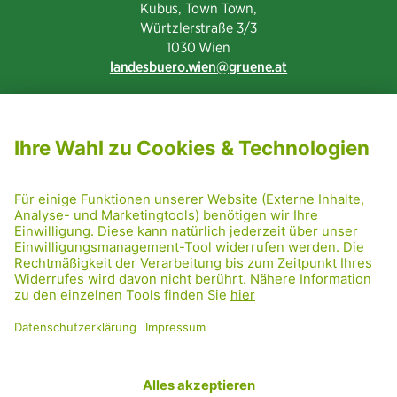
Kubus, Town Town,
Würtzlerstraße 3/3​
1030 Wien
landesbuero.wien
gruene.at
NEWSLETTER ABONNIEREN
MITGLIED WERDEN
CODE OF CONDUCT
PRESSE
GRÜNE RADRETTUNG
FRIDAY NIGHTSKATING
NETIQUETTE
DATENSCHUTZ
IMPRESSUM
TRANSPARENZ