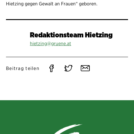
Hietzing gegen Gewalt an Frauen“ geboren.
Redaktionsteam Hietzing
hietzing@gruene.at
Auf
Auf
Per
Beitrag teilen
Facebook
Twitter
E-
teilen
teilen
Mail
teilen